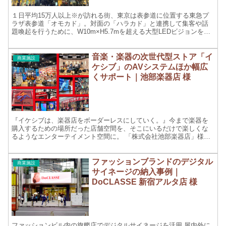
１日平均15万人以上※が訪れる街、東京は表参道に位置する東急プ
ラザ表参道「オモカド」。対面の「ハラカド」と連携して集客や話
題喚起を行うために、W10m×H5.7mを超える大型LEDビジョンを導
入しました。オーエスはLEDビジョンと音響設備導...
音楽・楽器の次世代型ストア「イ
商業施設
ケシブ」のAVシステムほか幅広
くサポート｜池部楽器店 様
『イケシブは、楽器店をボーダーレスにしていく。』今まで楽器を
購入するための場所だった店舗空間を、そこにいるだけで楽しくな
るようなエンターテイメント空間に。 「株式会社池部楽器店」様は
2021年3月13日（土）、東京都渋谷区に総合旗艦店として...
ファッションブランドのデジタル
商業施設
サイネージの納入事例｜
DoCLASSE 新宿アルタ店 様
ファッションビル内の旗艦店でデジタルサイネージを活用 屋内外に