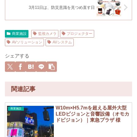
3月11日は、防災意識を見つめ直す日
商業施設
監視カメラ
プロジェクター
AVソリューション
AVシステム
シェアする
関連記事
W10m×H5.7mを超える屋外大型
商業施設
LEDビジョンと音響設備（オモカ
ドビジョン）｜東急プラザ 様