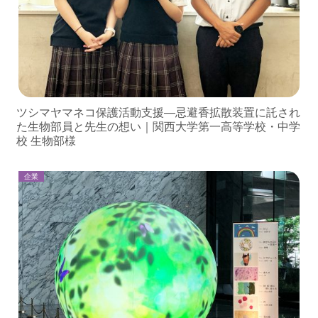
ツシマヤマネコ保護活動支援―忌避香拡散装置に託され
た生物部員と先生の想い｜関西大学第一高等学校・中学
校 生物部様
企業