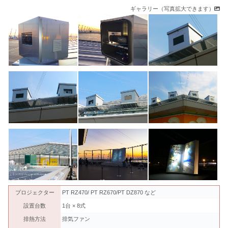
ギャラリー（写真拡大できます）
プロジェクター
PT RZ470/ PT RZ670/PT DZ870 など
設置台数
1台 × 8式
排熱方法
排気ファン