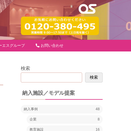
ーエスグループ
お問い合わせ
検索
検索
納入施設／モデル提案
納入事例
48
企業
8
教育施設
16