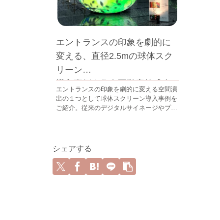
エントランスの印象を劇的に
変える、直径2.5mの球体スク
リーン
導入事例｜住友不動産株式会
エントランスの印象を劇的に変える空間演
社 様
出の１つとして球体スクリーン導入事例を
ご紹介。従来のデジタルサイネージやプロ
ジェクションマッピングとは一線を画す、
オーエスの新しい映像演出をご提案しま
す。
シェアする