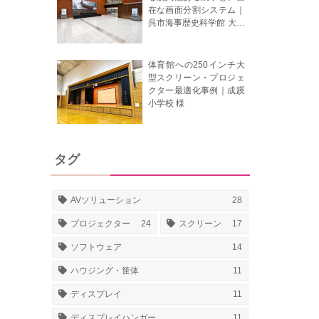
在な画面分割システム｜
呉市海事歴史科学館 大和
ミュージアム 様
体育館への250インチ大
型スクリーン・プロジェ
クター最適化事例｜成蹊
小学校 様
タグ
AVソリューション
28
プロジェクター
24
スクリーン
17
ソフトウェア
14
ハウジング・筐体
11
ディスプレイ
11
ディスプレイハンガー
11