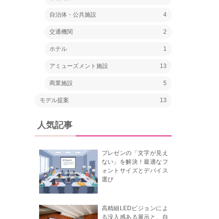
自治体・公共施設
4
交通機関
2
ホテル
1
アミューズメント施設
13
商業施設
5
モデル提案
13
人気記事
プレゼンの「文字が見え
ない」を解決！最適なフ
ォントサイズとデバイス
選び
高精細LEDビジョンによ
る没入感ある展示と、自