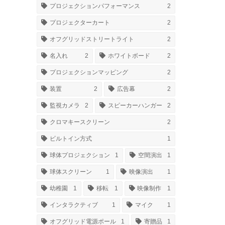
プロジェクションパフォーマンス
2
プロジェクターカート
2
オフグリッドストリートライト
2
名入れ
2
ホワイトボード
2
プロジェクションマッピング
2
装置
2
広告幕
2
監視カメラ
2
スピーカーハンガー
2
クロマキースクリーン
2
ビルトイン方式
1
球体プロジェクション
1
空間演出
1
球体スクリーン
1
映像演出
1
幼稚園
1
移転
1
映像制作
1
インタラクティブ
1
マイク
1
オフグリッド電源ポール
1
寄贈品
1