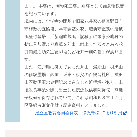
ます。 本尊は、阿弥陀三尊。別尊として如意輪観音
を祀っています。
境内には、全学寺の開基で旧家花井家の祖真野日向
守梅敷の五輪塔、本寺開基の花井肥前守正義の唐破
風笠付墓塔、「新編武蔵風土記稿」に家康公鷹狩の
折に草加野より真菰を苅出し献上した云々とある花
井内蔵之助の宝篋印塔など花井一族の墓所がありま
す。
また、江戸期に盛んであった月山・湯殿山・羽黒山
の修験霊場、西国・坂東・秩父の百観音札所、成田
山不動明王の参拝記念に造立した巡拝塔があり、土
地改良事業の際に出土した夜念仏供養阿弥陀一尊種
子板碑が保存されていて、これは昭和５８年１２月
区登録有形文化財（歴史資料）としました。
足立区教育委員会発表、浄光寺様HPより引用