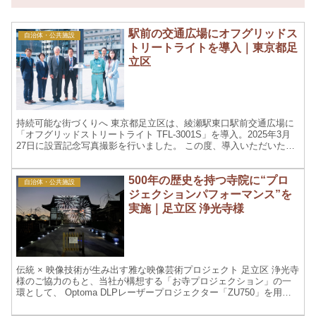
駅前の交通広場にオフグリッドス
自治体・公共施設
トリートライトを導入｜東京都足
立区
持続可能な街づくりへ 東京都足立区は、綾瀬駅東口駅前交通広場に
「オフグリッドストリートライト TFL-3001S」を導入。2025年3月
27日に設置記念写真撮影を行いました。 この度、導入いただいた
「オフグリッドストリートライト」は、太陽光...
500年の歴史を持つ寺院に“プロ
自治体・公共施設
ジェクションパフォーマンス”を
実施｜足立区 浄光寺様
伝統 × 映像技術が生み出す雅な映像芸術プロジェクト 足立区 浄光寺
様のご協力のもと、当社が構想する「お寺プロジェクション」の一
環として、 Optoma DLPレーザープロジェクター「ZU750」を用い
て映像プロジェクションを実施致しました...