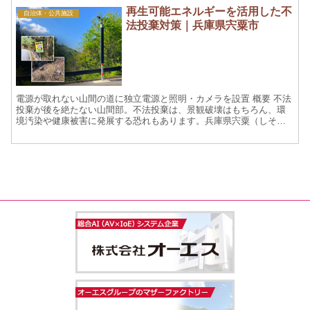
再生可能エネルギーを活用した不
自治体・公共施設
法投棄対策｜兵庫県宍粟市
電源が取れない山間の道に独立電源と照明・カメラを設置 概要 不法
投棄が後を絶たない山間部。不法投棄は、景観破壊はもちろん、環
境汚染や健康被害に発展する恐れもあります。兵庫県宍粟（しそ
う）市は、ごみの回収や定期巡回をしてきましたが不法投棄の発...