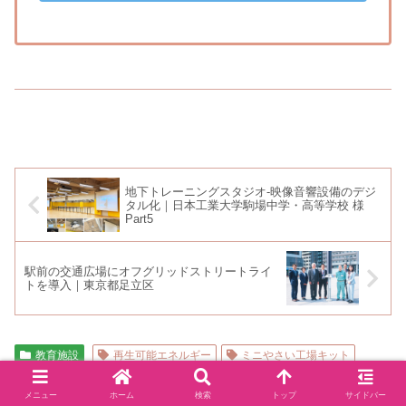
地下トレーニングスタジオ-映像音響設備のデジ
タル化｜日本工業大学駒場中学・高等学校 様
Part5
駅前の交通広場にオフグリッドストリートライ
トを導入｜東京都足立区
教育施設
再生可能エネルギー
ミニやさい工場キット
ものづくりDr.KidsKeyアカデミー
教育事業
メニュー
ホーム
検索
トップ
サイドバー