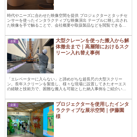
時代やニーズに合わせた映像空間を提供 プロジェクターとタッチセ
ンサーを使ったインタラクティブな映像演出 テーブルに映し出され
た映像を手で触ることで、会社概要や取扱製品などを閲覧できる映
像表現。利用者がいない場合はイメージ映像が流れます。 撮...
大型クレーンを使った搬入から解
企業
体撤去まで｜高層階におけるスク
リーン入れ替え事例
「エレベーターに入らない」と諦めがちな超長尺の大型スクリー
ン。長年スクリーンを製造し、様々な現場に設置してきたオーエス
の経験と技術力で、困難な搬入も可能とした納入事例をご紹介いた
します。
プロジェクターを使用したインタ
企業
ラクティブな展示空間｜伊藤園
様