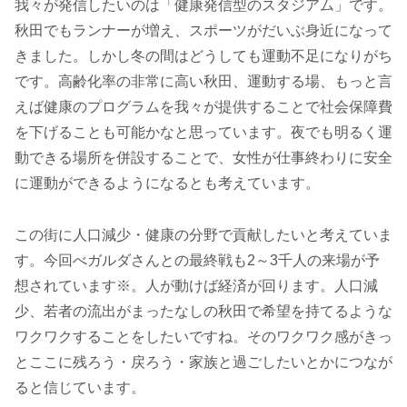
我々が発信したいのは「健康発信型のスタジアム」です。
秋田でもランナーが増え、スポーツがだいぶ身近になって
きました。しかし冬の間はどうしても運動不足になりがち
です。高齢化率の非常に高い秋田、運動する場、もっと言
えば健康のプログラムを我々が提供することで社会保障費
を下げることも可能かなと思っています。夜でも明るく運
動できる場所を併設することで、女性が仕事終わりに安全
に運動ができるようになるとも考えています。
この街に人口減少・健康の分野で貢献したいと考えていま
す。今回べガルダさんとの最終戦も2～3千人の来場が予
想されています※。人が動けば経済が回ります。人口減
少、若者の流出がまったなしの秋田で希望を持てるような
ワクワクすることをしたいですね。そのワクワク感がきっ
とここに残ろう・戻ろう・家族と過ごしたいとかにつなが
ると信じています。