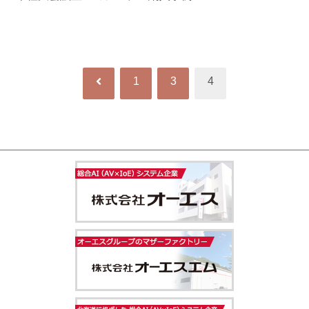
前
1
3
4
へ